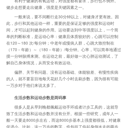
有利于健康的有氧运动，对强度都有要求，步行也不例外。
健步走想要走出健康，强度是关键因素之一。
一般来说，要不间断行走30分钟以上，对健身才更有效。因
此，步行和其他运动一样，重要的是保证足够的强度和运动时
间，才可以起到健身的作用。运动要达到中等强度以上，一个简
单的判断标准，是运动心率：健康且体质较好的，心跳可以控制
在120～180 次/每分钟；中老年或慢病人群，心跳大致控制在
（170－年龄）～（180－年龄）/每分钟。心率，可以简单地通过
摸一分钟脉搏来测。在运动之前，最好做一次心肺运动测试，了
解自己身体情况，从而安全有效运动。
偏胖、关节有问题、没有运动基础、体能较差、有慢性疾病
的人，就不要盲目地每天花好几个小时去刷步数，因为很有可能
一万步对于他们来说太多了。
生活步数和运动步数是两码事
很多人是从早到晚都佩戴运动手环或者计步工具的，这就导
致了生活步数和运动步数并没有分开。根据一些研究，成年人一
般一天要走8000步左右，而这8000步基本上强度都很低，对健康
促进小。比如，这一万步的数字，也包括了你起身倒水走的两步