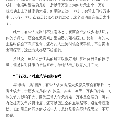
或打个电话时溜达的几步，所以千万别以为你每天走个一万步，
就成功走上了健康的大道。如果除去这8000步，实际上日行万步
中，只有2000步左右是比较有效的运动，这个运动量实在是太小
了。
此外，有些人走路时不注意体态，反而会或多或少地破坏身
体的协调性，还会在无意间加重自己的颈椎压力。比如，有的人
走路时候会下意识驼背，还有的人走路时候会玩手机，不自觉地
出现探颈，这些方式都是不提倡的。
所以说，虽然计步工具的确可以很好地计算出你日常的步行
量，但是从对健康的增益来看，单纯只看步数意义并不大。
“日行万步”对膝关节有影响吗
与“暴走一族”相反，有些人认为走路太多膝关节会有磨损，伤
害比较大，宁愿少走几步“养”膝盖。其实，每天一万步的行走，对
膝关节的影响不大。因为正常人每天行走一万步是合理的，可以
有效提高关节的灵活度，还可以促进全身血液循环，避免骨质疏
松。但如果是体弱多病或老年人，最好是看实际情况而定，不可
勉强。